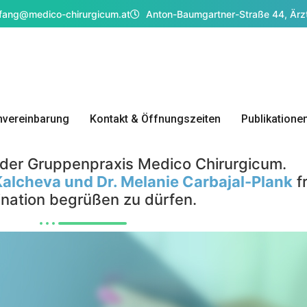
ang@medico-chirurgicum.at
Anton-Baumgartner-Straße 44, Ärz
nvereinbarung
Kontakt & Öffnungszeiten
Publikatione
der Gruppenpraxis Medico Chirurgicum.
Kalcheva und Dr. Melanie Carbajal-Plank
fr
ination begrüßen zu dürfen.