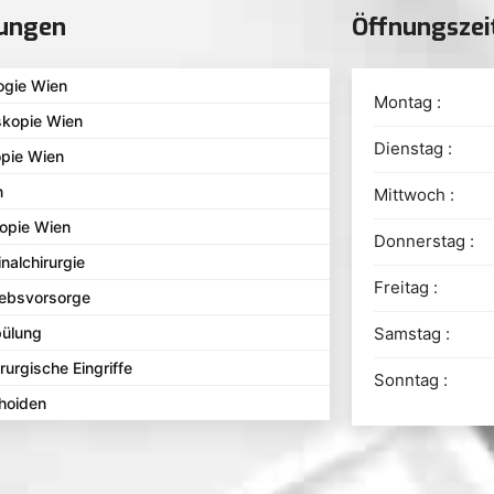
tungen
Öffnungszei
ogie Wien
Montag :
skopie Wien
Dienstag :
opie Wien
n
Mittwoch :
opie Wien
Donnerstag :
alchirurgie
Freitag :
ebsvorsorge
ülung
Samstag :
irurgische Eingriffe
Sonntag :
hoiden