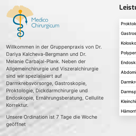
Leis
Proktol
Gastro
Kolosk
Willkommen in der Gruppenpraxis von Dr.
Polype
Dariya Kalcheva-Bergmann und Dr.
Melanie Carbajal-Plank. Neben der
Endosk
Allgemeinchirurgie und Viszeralchirurgie
Abdomin
sind wir spezialisiert auf
Darmkr
Darmkrebsvorsorge, Gastroskopie,
Proktologie, Dickdarmchirurgie und
Darmsp
Endoskopie, Ernährungsberatung, Cellulite
Kleinch
Korrektur.
Hämorr
Unsere Ordination ist 7 Tage die Woche
geöffnet